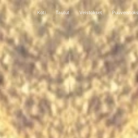
Koti
Taulut
Veistokset
Puuveistok