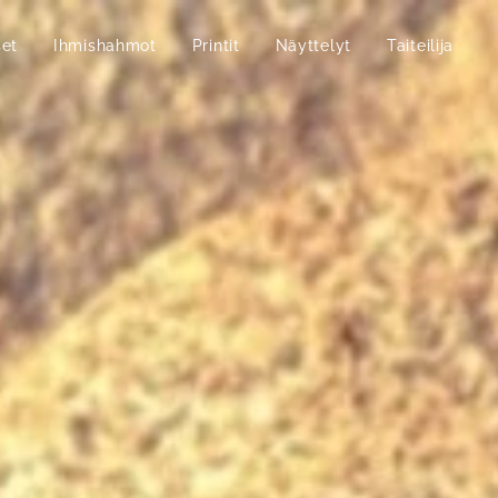
set
Ihmishahmot
Printit
Näyttelyt
Taiteilija