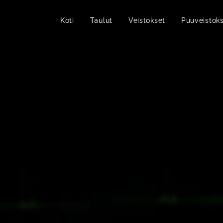
Koti
Taulut
Veistokset
Puuveistok