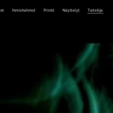
set
Ihmishahmot
Printit
Näyttelyt
Taiteilija